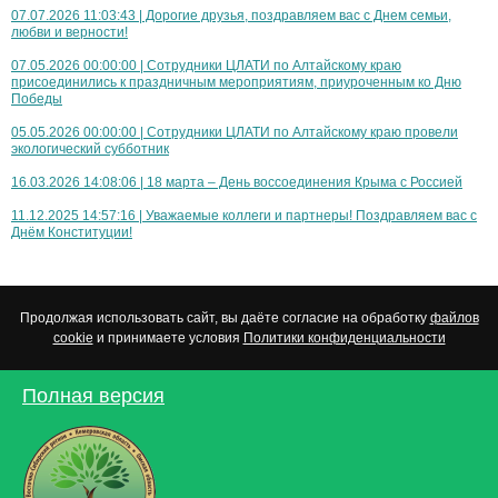
07.07.2026 11:03:43 | Дорогие друзья, поздравляем вас с Днем семьи,
любви и верности!
07.05.2026 00:00:00 | Сотрудники ЦЛАТИ по Алтайскому краю
присоединились к праздничным мероприятиям, приуроченным ко Дню
Победы
05.05.2026 00:00:00 | Сотрудники ЦЛАТИ по Алтайскому краю провели
экологический субботник
16.03.2026 14:08:06 | 18 марта – День воссоединения Крыма с Россией
11.12.2025 14:57:16 | Уважаемые коллеги и партнеры! Поздравляем вас с
Днём Конституции!
Продолжая использовать сайт, вы даёте согласие на обработку
файлов
cookie
и принимаете условия
Политики конфиденциальности
Полная версия