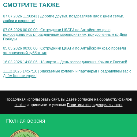
СМОТРИТЕ ТАКЖЕ
07.07.2026 11:03:43 | Дорогие друзья, поздравляем вас с Днем семьи,
любви и верности!
07.05.2026 00:00:00 | Сотрудники ЦЛАТИ по Алтайскому краю
присоединились к праздничным мероприятиям, приуроченным ко Дню
Победы
05.05.2026 00:00:00 | Сотрудники ЦЛАТИ по Алтайскому краю провели
экологический субботник
16.03.2026 14:08:06 | 18 марта – День воссоединения Крыма с Россией
11.12.2025 14:57:16 | Уважаемые коллеги и партнеры! Поздравляем вас с
Днём Конституции!
Продолжая использовать сайт, вы даёте согласие на обработку
файлов
cookie
и принимаете условия
Политики конфиденциальности
Полная версия