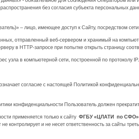
 данных» - обязательное для соблюдения Оператором или
 распространения без согласия субъекта персональных дан
ователь)» – лицо, имеющее доступ к Сайту, посредством сет
анных, отправленный веб-сервером и хранимый на компьюте
ерверу в HTTP-запросе при попытке открыть страницу соот
рес узла в компьютерной сети, построенной по протоколу IP.
означает согласие с настоящей Политикой конфиденциальн
литики конфиденциальности Пользователь должен прекратит
ости применяется только к сайту
ФГБУ «ЦЛАТИ по СФО»,
 не контролирует и не несет ответственность за сайты трет